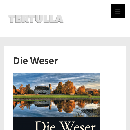
↓
Zum
MEN
Inhalt
Hauptnavigation
Die Weser