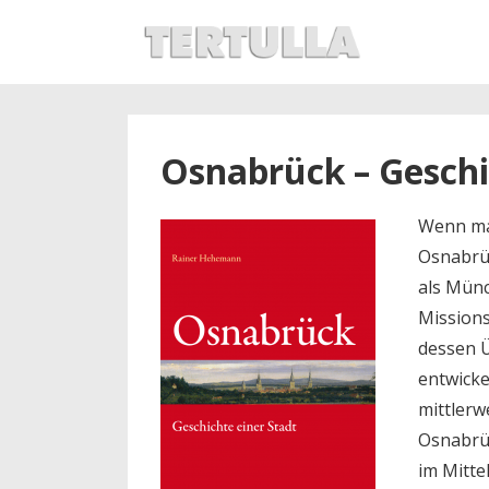
↓
Secondary
Hauptnav
Zum
Navigation
Inhalt
Osnabrück – Geschi
Wenn man
Osnabrüc
als Münc
Missions
dessen Ü
entwicke
mittlerw
Osnabrüc
im Mitte