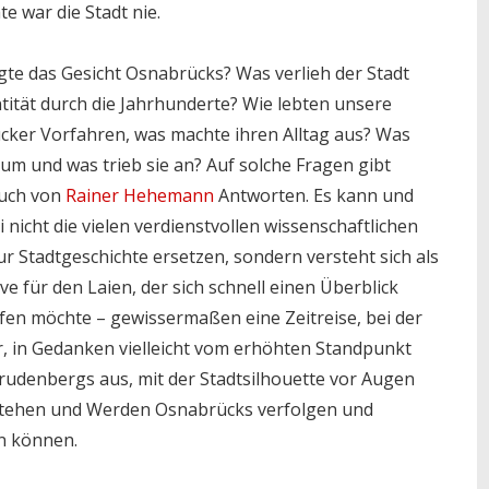
te war die Stadt nie.
te das Gesicht Osnabrücks? Was verlieh der Stadt
ntität durch die Jahrhunderte? Wie lebten unsere
ker Vorfahren, was machte ihren Alltag aus? Was
e um und was trieb sie an? Auf solche Fragen gibt
Buch von
Rainer Hehemann
Antworten. Es kann und
ei nicht die vielen verdienstvollen wissenschaftlichen
r Stadtgeschichte ersetzen, sondern versteht sich als
ive für den Laien, der sich schnell einen Überblick
fen möchte – gewissermaßen eine Zeitreise, bei der
r, in Gedanken vielleicht vom erhöhten Standpunkt
rudenbergs aus, mit der Stadtsilhouette vor Augen
stehen und ­Werden Osnabrücks verfolgen und
n können.