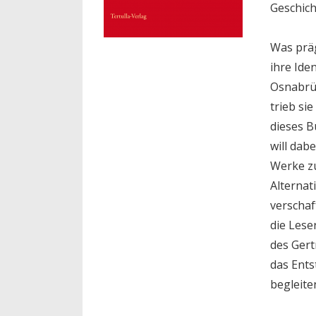
Geschich
Was präg
ihre Ide
Osnabrüc
trieb si
dieses 
will dab
Werke zu
Alternat
verschaf
die Lese
des Gert
das Ent
begleite